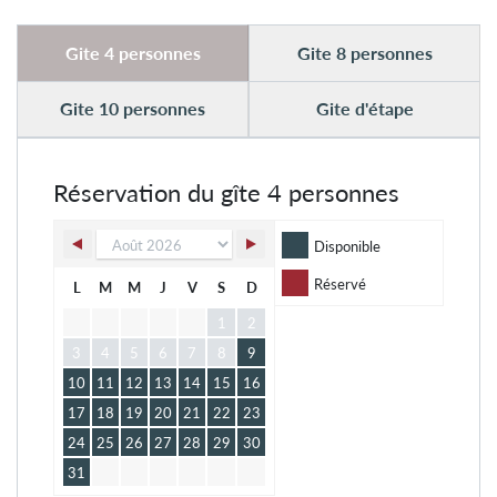
Gite 4 personnes
Gite 8 personnes
Gite 10 personnes
Gite d'étape
Réservation du gîte 4 personnes
Disponible
Réservé
L
M
M
J
V
S
D
1
2
3
4
5
6
7
8
9
10
11
12
13
14
15
16
17
18
19
20
21
22
23
24
25
26
27
28
29
30
31