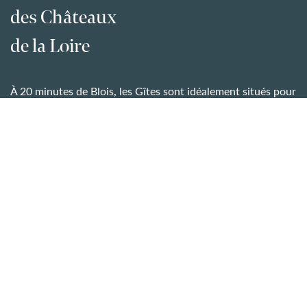
des Châteaux
de la Loire
À 20 minutes de Blois, les Gîtes sont idéalement situés pour
les visiteurs qui souhaitent parcourir une région riche de
monuments historiques. En voiture, à vélo, à pied ou même
en montgolfière, explorez un patrimoine culturel et
historique incroyable. Emerveillement et plaisir garantis !
EN SAVOIR PLUS